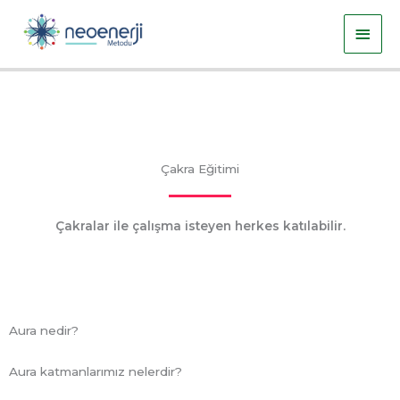
İçeriğe
Ana
atla
men
Çakra Eğitimi
Çakralar ile çalışma isteyen herkes katılabilir.
Aura nedir?
Aura katmanlarımız nelerdir?