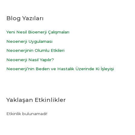
a
r
Blog Yazıları
c
h
Yeni Nesil Bioenerji Çalışmaları
f
Neoenerji Uygulaması
o
r
Neoenerjinin Olumlu Etkileri
:
Neoenerji Nasıl Yapılır?
Neoenerji’nin Beden ve Hastalık Üzerinde Ki İşleyişi
Yaklaşan Etkinlikler
Etkinlik bulunamadı!