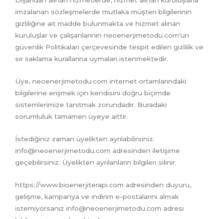
Dışarıdan alınan hizmetlerde, hizmet alınan kuruluşlarla
imzalanan sözleşmelerde mutlaka müşteri bilgilerinin
gizliliğine ait madde bulunmakta ve hizmet alınan
kuruluşlar ve çalışanlarının neoenerjimetodu.com’un
güvenlik Politikaları çerçevesinde tespit edilen gizlilik ve
sır saklama kurallarına uymaları istenmektedir.
Üye, neoenerjimetodu.com internet ortamlarındaki
bilgilerine erişmek için kendisini doğru biçimde
sistemlerimize tanıtmak zorundadır. Buradaki
sorumluluk tamamen üyeye aittir.
İstediğiniz zaman üyelikten ayrılabilirsiniz.
info@neoenerjimetodu.com adresinden iletişime
geçebilirsiniz. Üyelikten ayrılanların bilgileri silinir.
https://www.bioenerjiterapi.com adresinden duyuru,
gelişme, kampanya ve indirim e-postalarını almak
istemiyorsanız info@neoenerjimetodu.com adresi