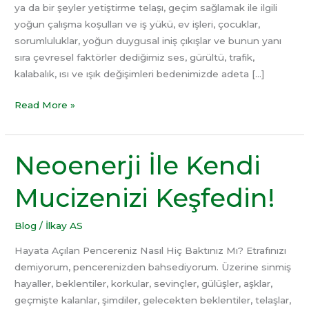
ya da bir şeyler yetiştirme telaşı, geçim sağlamak ile ilgili
yoğun çalışma koşulları ve iş yükü, ev işleri, çocuklar,
sorumluluklar, yoğun duygusal iniş çıkışlar ve bunun yanı
sıra çevresel faktörler dediğimiz ses, gürültü, trafik,
kalabalık, ısı ve ışık değişimleri bedenimizde adeta […]
Read More »
Neoenerji İle Kendi
Neoenerji
İle
Mucizenizi Keşfedin!
Kendi
Mucizenizi
Keşfedin!
Blog
/
İlkay AS
Hayata Açılan Pencereniz Nasıl Hiç Baktınız Mı? Etrafınızı
demiyorum, pencerenizden bahsediyorum. Üzerine sinmiş
hayaller, beklentiler, korkular, sevinçler, gülüşler, aşklar,
geçmişte kalanlar, şimdiler, gelecekten beklentiler, telaşlar,