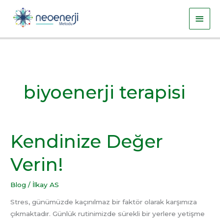
İçeriğe
Ana
atla
men
biyoenerji terapisi
Kendinize Değer
Kendinize
Değer
Verin!
Verin!
Blog
/
İlkay AS
Stres, günümüzde kaçınılmaz bir faktör olarak karşımıza
çıkmaktadır. Günlük rutinimizde sürekli bir yerlere yetişme