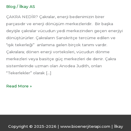
Blog
/
İlkay AS
ÇAKRA NEDİR? Çakralar, enerji bedenimizin birer
parçasıdır ve enerji dönüşüm merkezleridir. Bir başka
deyişle çakralar vücudun yedi merkezinden geçen enerjiyi
dönüştürürler. Çakraların Sanskritçe tercüme edilen ve
“ışık tekerleği” anlamına gelen birçok tanımı vardır.
Çakralara; dönen enerji vorteksleri, vücudun dönme
merkezleri veya basitçe güç merkezleri de denir. Çakra
sistemlerinde uzman olan Anodea Judith, onları
“Tekerlekler” olarak […]
Read More »
Copyright © 2025-2026 | www.bioenerjiterapi.com | İlkay