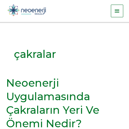
İçeriğe
Ana
atla
men
çakralar
Neoenerji
Neoenerji
Uygulamasında
Uygulamasında
Çakraların
Yeri
Çakraların Yeri Ve
Ve
Önemi
Önemi Nedir?
Nedir?